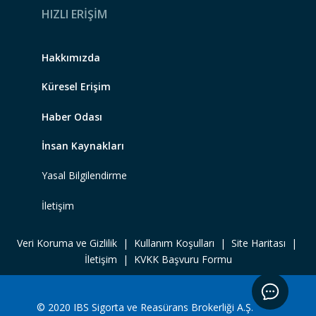
HIZLI ERİŞİM
Hakkımızda
Küresel Erişim
Haber Odası
İnsan Kaynakları
Yasal Bilgilendirme
İletişim
Veri Koruma ve Gizlilik
|
Kullanım Koşulları
|
Site Haritası |
İletişim
|
KVKK Başvuru Formu
© 2020 IBS Sigorta ve Reasürans Brokerliği A.Ş.