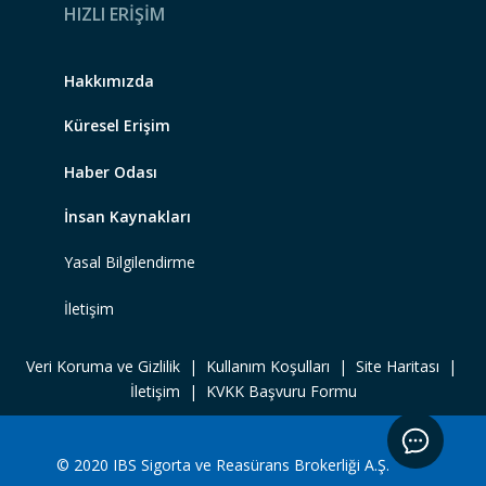
HIZLI ERİŞİM
Hakkımızda
Küresel Erişim
Haber Odası
İnsan Kaynakları
Yasal Bilgilendirme
İletişim
Veri Koruma ve Gizlilik
|
Kullanım Koşulları
|
Site Haritası |
İletişim
|
KVKK Başvuru Formu
© 2020 IBS Sigorta ve Reasürans Brokerliği A.Ş.