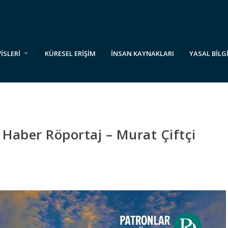
VİSLERİ
KÜRESEL ERİŞİM
İNSAN KAYNAKLARI
YASAL BİLG
 Haber Röportaj – Murat Çiftçi