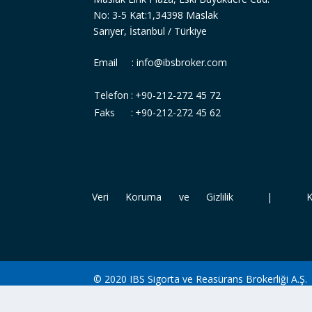
No: 3-5 Kat:1,34398 Maslak
Sarıyer, İstanbul / Türkiye
Email :
info@ibsbroker.com
Telefon
:
+90-212-272 45 72
Faks
:
+90-212-272 45 62
Veri Koruma ve Gizlilik
|
K
© 2020 IBS Sigorta ve Reasürans Brokerliği A.Ş.