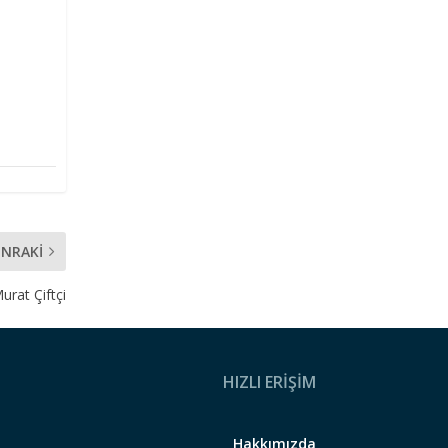
ONRAKI
urat Çiftçi
HIZLI ERİŞİM
Hakkımızda