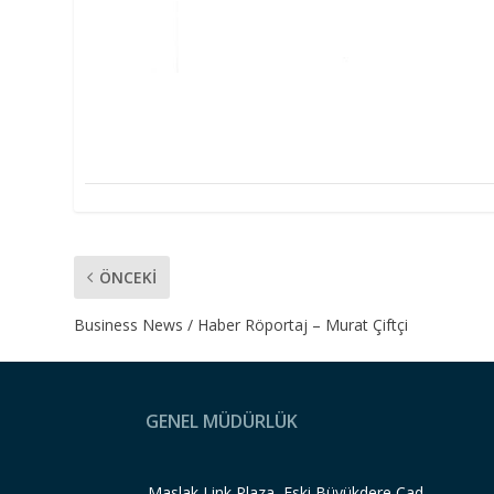
ÖNCEKI
Business News / Haber Röportaj – Murat Çiftçi
GENEL MÜDÜRLÜK
Maslak Link Plaza, Eski Büyükdere Cad.