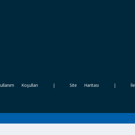
ullanım Koşulları
|
Site Haritası |
İlet